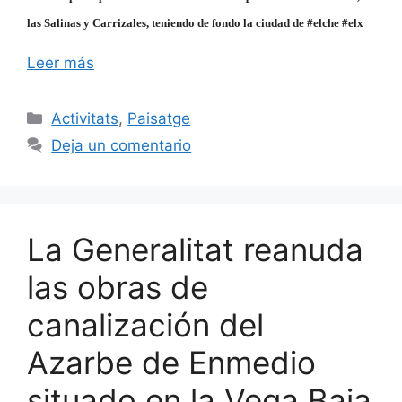
las Salinas y Carrizales, teniendo de fondo la ciudad de #elche #elx
Leer más
Categorías
Activitats
,
Paisatge
Deja un comentario
La Generalitat reanuda
las obras de
canalización del
Azarbe de Enmedio
situado en la Vega Baja