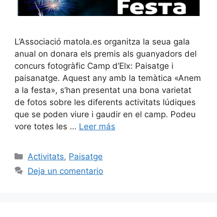
L’Associació matola.es organitza la seua gala
anual on donara els premis als guanyadors del
concurs fotogràfic Camp d’Elx: Paisatge i
paisanatge. Aquest any amb la temàtica «Anem
a la festa», s’han presentat una bona varietat
de fotos sobre les diferents activitats lúdiques
que se poden viure i gaudir en el camp. Podeu
vore totes les …
Leer más
Categorías
Activitats
,
Paisatge
Deja un comentario