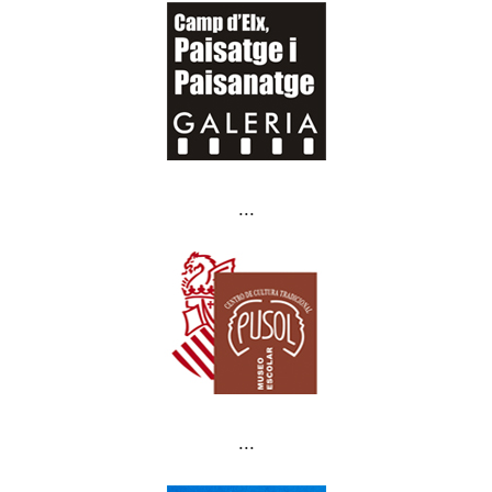
...
...