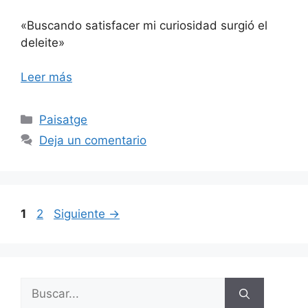
«Buscando satisfacer mi curiosidad surgió el
deleite»
Leer más
Categorías
Paisatge
Deja un comentario
Página
Página
1
2
Siguiente
→
Buscar: