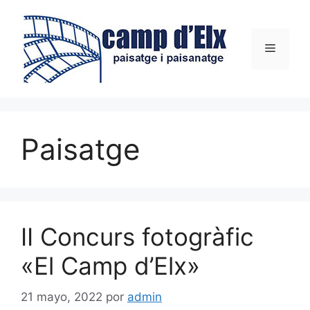
Saltar
al
contenido
Menú
Paisatge
II Concurs fotogràfic
«El Camp d’Elx»
21 mayo, 2022
por
admin