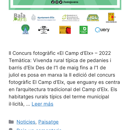
II Concurs fotogràfic «El Camp d’Elx» – 2022
Temàtica: Vivenda rural típica de pedanies i
barris d’Elx Des de l’1 de maig fins a l’1 de
juliol es posa en marxa la II edició del concurs
fotogràfic El Camp d’Elx, que enguany es centra
en l’arquitectura tradicional del Camp d’Elx. Els
habitatges rurals típics del terme municipal
il·licità, …
Leer más
Categorías
Noticies
,
Paisatge