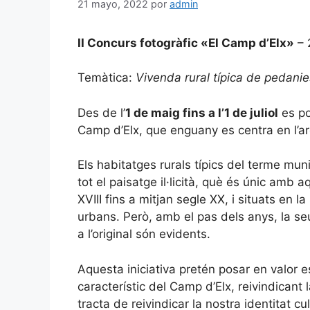
21 mayo, 2022
por
admin
II Concurs fotogràfic «El Camp d’Elx»
– 
Temàtica:
Vivenda rural típica de pedanies
Des de l’
1 de maig fins a l’1 de juliol
es po
Camp d’Elx, que enguany es centra en l’ar
Els habitatges rurals típics del terme muni
tot el paisatge il·licità, què és únic amb
XVIII fins a mitjan segle XX, i situats en
urbans. Però, amb el pas dels anys, la se
a l’original són evidents.
Aquesta iniciativa pretén posar en valor es
característic del Camp d’Elx, reivindicant 
tracta de reivindicar la nostra identitat cu