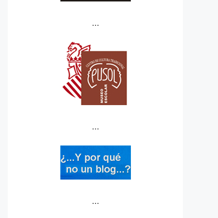
...
...
...