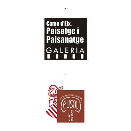
...
...