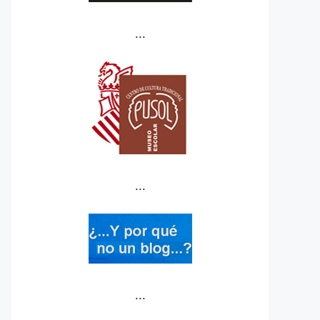
...
...
...