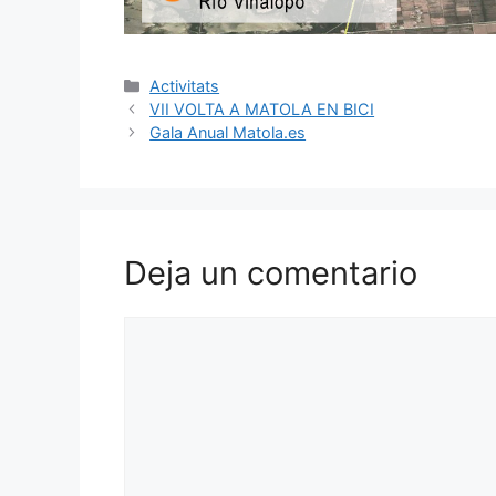
Categorías
Activitats
VII VOLTA A MATOLA EN BICI
Gala Anual Matola.es
Deja un comentario
Comentario